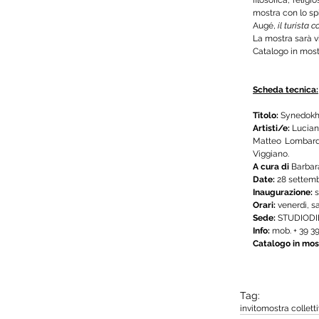
mostra con lo spi
Augé, 
il turista 
La mostra sarà vi
Catalogo in most
Scheda tecnica:
Titolo:
 Synedokh
Artisti/e:
 Lucian
Matteo Lombardi
Viggiano.
A cura di
 Barbar
Date:
 28 settemb
Inaugurazione:
 
Orari:
 venerdì, s
Sede:
 STUDIODIE
Info: 
mob. + 39 3
Catalogo in mos
Tag:
invito
mostra collett