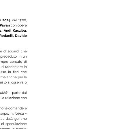
e 2024
, ore 17:00, 
 Pavan
 con opere 
, Andi Kacziba, 
edaelli, Davide 
 e di sguardi che 
o preceduto
. 
In un 
empre cercato
di 
 di raccontare in 
sso in fieri che 
o ma anche per le 
i lo si osserva o 
okhḗ
- parte dai 
la relazione con 
cano le domande e 
corpo, in 
ricerca
 – 
ti dall’algoritmo 
di speculazione 
ergersi in questa 