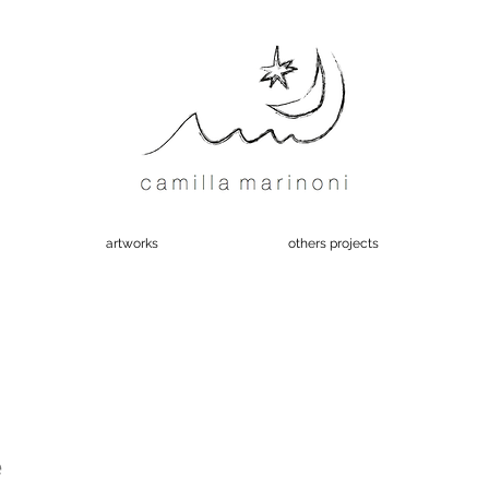
artworks
others projects
ḗ