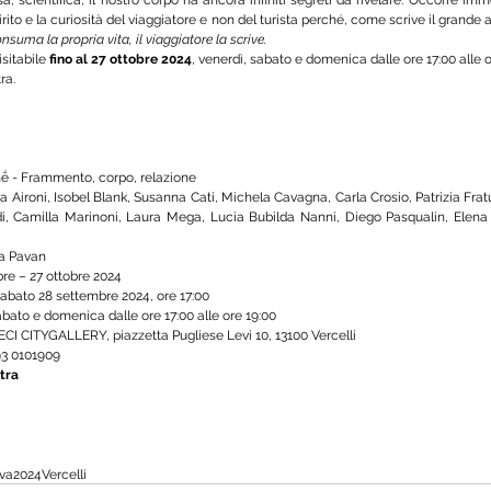
rito e la curiosità del viaggiatore e non del turista perché, come scrive il grande
consuma la propria vita, il viaggiatore la scrive.
sitabile 
fino al 27 ottobre 2024
, venerdì, sabato e domenica dalle ore 17:00 alle 
ra.
ḗ - Frammento, corpo, relazione
a Aironi, Isobel Blank, Susanna Cati, Michela Cavagna, Carla Crosio, Patrizia Frat
, Camilla Marinoni, Laura Mega, Lucia Bubilda Nanni, Diego Pasqualin, Elena R
a Pavan
re – 27 ottobre 2024
sabato 28 settembre 2024, ore 17:00
abato e domenica dalle ore 17:00 alle ore 19:00
CI CITYGALLERY, piazzetta Pugliese Levi 10, 13100 Vercelli
93 0101909
tra
iva
2024
Vercelli