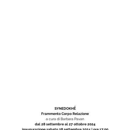
SYNEDOKHḖ
Frammento Corpo Relazione
a cura di Barbara Pavan
dal 28 settembre al 27 ottobre 2024
inaugurazione sabato 28 settembre 2024 | ore 17:00