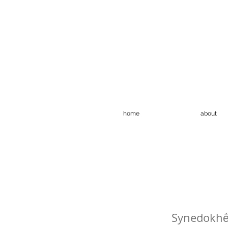
home
about
Synedokh