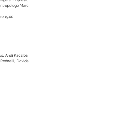
 antropologo Marc 
ore 19:00
us, Andi Kacziba, 
edaelli, Davide 