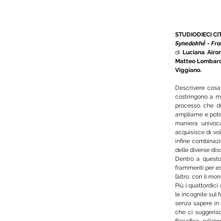
STUDIODIECI C
Synedokhḗ - Fra
di 
Luciana Airon
Matteo Lombardi
Viggiano.
Descrivere cosa s
costringono a me
processo che du
ampliarne e poten
maniera univoc
acquisisce di vol
infine combinazio
delle diverse disc
Dentro a questo 
frammenti per es
l’altro, con il mo
Più i quattordici
le incognite sul f
senza sapere in a
che ci suggeris
filosofica, relig