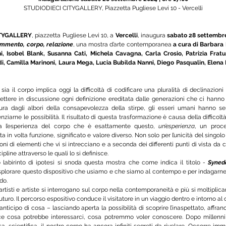
STUDIODIECI CITYGALLERY, Piazzetta Pugliese Levi 10 - Vercelli
ITYGALLERY
, piazzetta Pugliese Levi 10, a
 Vercelli
, inaugura 
sabato 28 settembr
mmento, corpo, relazione
, una mostra d’arte contemporanea 
a cura di Barbara
i, Isobel Blank, Susanna Cati, Michela Cavagna, Carla Crosio, Patrizia Fratus
, Camilla Marinoni, Laura Mega, Lucia Bubilda Nanni, Diego Pasqualin, Elena R
ia il corpo implica oggi la difficoltà di codificare una pluralità di declinazioni
ttere in discussione ogni definizione ereditata dalle generazioni che ci hann
ra dagli albori della consapevolezza della stirpe, gli esseri umani hanno s
ziarne le possibilità. Il risultato di questa trasformazione è causa della difficoltà
a l’esperienza del corpo che è esattamente questo, 
un’esperienza
, un proce
ta in volta funzione, significato e valore diverso. Non solo per l’unicità del singol
ni di elementi che vi si intrecciano e a seconda dei differenti punti di vista da cu
ipline attraverso le quali lo si definisce.
labirinto di ipotesi si snoda questa mostra che come indica il titolo 
- 
Syned
plorare questo dispositivo che usiamo e che siamo al contempo e per indagarne 
ndo.
 artisti e artiste si interrogano sul corpo nella contemporaneità e più si moltipli
uturo. Il percorso espositivo conduce il visitatore in un viaggio dentro e intorno al 
nticipo di cosa – lasciando aperta la possibilità di scoprire l’inaspettato, affranca
ce cosa potrebbe interessarci, cosa potremmo voler conoscere. Dopo millenni 
iosa, scientifica, il nostro corpo ha ancora infiniti segreti da rivelare. Occorre imm