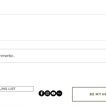
mmento...
LING LIST
BE MY H