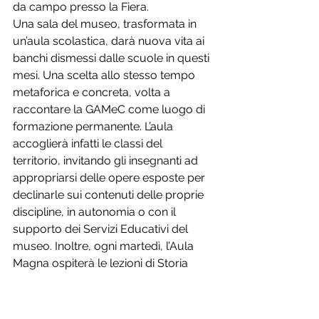
da campo presso la Fiera.
Una sala del museo, trasformata in 
un’aula scolastica, darà nuova vita ai 
banchi dismessi dalle scuole in questi 
mesi. Una scelta allo stesso tempo 
metaforica e concreta, volta a 
raccontare la GAMeC come luogo di 
formazione permanente. L’aula 
accoglierà infatti le classi del 
territorio, invitando gli insegnanti ad 
appropriarsi delle opere esposte per 
declinarle sui contenuti delle proprie 
discipline, in autonomia o con il 
supporto dei Servizi Educativi del 
museo. Inoltre, ogni martedì, l’Aula 
Magna ospiterà le lezioni di Storia 
dell’Arte tenute dagli educatori 
museali e altre di Storia offerte da 
Fondazione Dalmine, che quest’anno 