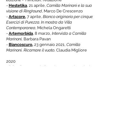
-
Hestetika
, 21 aprile,
Camilla Marinoni e la sua
visione di Ring’round
, Marco De Crescenzo
-
Artscore
,
7 aprile,
Bianco originario per cinque
Esercizi di Purezza. In mostra da Villa
Contemporanea
, Michela Ongaretti
-
Artemorbida
, 8 marzo,
Intervista a Camilla
Marinoni,
Barbara Pavan
-
Biancoscuro
,
23 gennaio 2021,
Camilla
Marinoni, Ricamare il vuoto
, Claudia Migliore
2020
-
PrimaBergamo
,
6 dicembre 2020,
Scoprire la
storia e l’anima di Bergamo aprendo sette porte
di Città Alta,
Giuseppe Frangi.
-
Il giorno
,
26 novembre 2020,
Le porte di Città
Alta, viaggio nell’anima più profonda di
Bergamo,
-
Corriere della Sera - Bergamo
,
22 novembre
2020,
Tradizioni, storia e curiosità Bergamo
spalanca le sue porte,
Rosanna Scardi.
-
Hestetika
,
giugno 2020,
studiovisitonline,
Marco De Crescenzo.
-
Espoarte
,
27 marzo 2020,
"Incroci di terra e
cielo", sculture e gioielli di Camilla Marinoni per