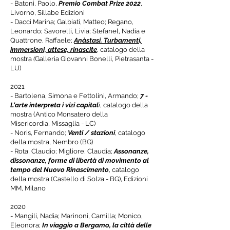
- Batoni, Paolo,
Premio Combat Prize 2022
,
Livorno, Sillabe Edizioni
- Dacci Marina; Galbiati, Matteo; Regano,
Leonardo; Savorelli, Livia; Stefanel, Nadia e
Quattrone, Raffaele;
Anàstasi. Turbamenti,
immersioni, attese, rinascite​
,
catalogo della
mostra
(
Galleria Giovanni Bonelli, Pietrasanta -
LU)
2021
- Bartolena, Simona e Fettolini, Armando;
7 -
L'arte interpreta i vizi capital
i
, catalogo della
mostra (Antico Monsatero della
Misericordia,
Missaglia - LC)
- Noris, Fernando;
Venti / stazioni
, catalogo
della mostra, Nembro (BG)
-
Rota, Claudio; Migliore, Claudia;
Assonanze,
dissonanze, forme di libertà di movimento al
tempo del Nuovo Rinascimento
, catalogo
della mostra (Castello di Solza - BG), Edizioni
MM, Milano
2020
- Mangili, Nadia; Marinoni, Camilla; Monico,
Eleonora;
In viaggio a Bergamo, la città delle