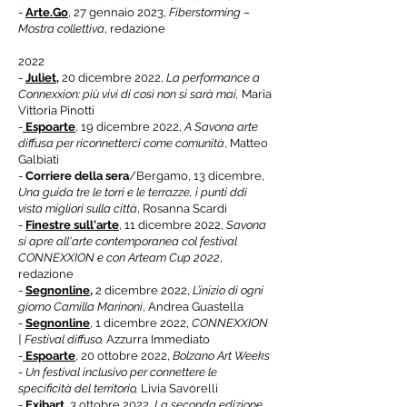
-
Arte.Go
, 27 gennaio 2023,
Fiberstorming –
Mostra collettiva
, redazione
2022
-
Juliet
,
20 dicembre 2022,
La performance a
Connexxion: più vivi di così non si sarà mai,
Maria
Vittoria Pinotti
-
Espoarte
, 19
dicembre 2022,
A Savona arte
diffusa per riconnetterci come comunità
, Matteo
Galbiati
-
Corriere della sera
/Bergamo, 13 dicembre,
Una guida tre le torri e le terrazze, i punti ddi
vista migliori sulla città
, Rosanna Scardi
-
Finestre sull'arte
, 11 dicembre 2022,
Savona
si apre all'arte contemporanea col festival
CONNEXXION e con Arteam Cup 2022
,
redazione
-
Segnonline,
2 dicembre 2022,
L’inizio di ogni
giorno Camilla Marinoni
, Andrea Guastella
-
Segnonline
, 1 dicembre 2022,
CONNEXXION
| Festival diffuso,
Azzurra Immediato
-
Espoarte
, 20 ottobre 2022,
Bolzano Art Weeks
- Un festival inclusivo per connettere le
specificità del territorio,
Livia Savorelli
-
Exibart
, 3 ottobre 2022,
La seconda edizione