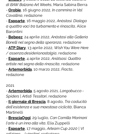
di BAW Bolzano Art Weeks
, Maria Sabina Berra
-
Orobie
, 16 giugno 2022,
In cammino in Val
Cavallina
, redazione
-
Espoarte
, 16 maggio 2022,
Anàstasi. Dialogo
a quattro voci tra turbamento e rinascita
, Alice
Barontini
-
Bebeez
, 24 aprile 2022,
Anàstasi alla Galleria
Bonelli nel segno della speranza
, redazione
-
ATP Diary
, 13 aprile 2022,
Wish You Were Here
/ assenza.desiderio.nostalgia
, redazione
-
Espoarte
, 4 aprile 2022,
Anàtsasi. Quattro
artiste nel segno della rinascita
, redazione
-
Artemorbida
, 10 marzo 2022,
Fracta
,
redazione
2021
-
Artemorbida
, 5 agosto 2021,
Longobucco -
Spiders | Artisti Tessitori
, redazione
-
Il giornale di Brescia
, 8 agosto,
Tra caducità
dell'esistenza e sua maestosa ciclicità
, Bianca
Martinelli
-
BresciaOggi
, 29 luglio,
Con Camilla Marinoni
l'arte è un inno alla vita
, Elia Zuppelli
-
Espoarte
, 17 maggio,
Arteam Cup 2020 | VI
edizione - I vincitori,
redazione