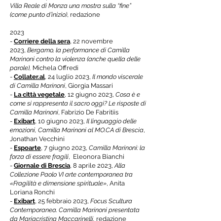
Villa Reale di Monza una mostra sulla “fine”
(come punto d’inizio)
, redazione
2023
-
Corriere della sera
, 22 novembre
2023,
Bergamo, la performance di Camilla
Marinoni contro la violenza (anche quella delle
parole),
Michela Offredi
-
Collater.al
, 24 luglio 2023,
Il mondo viscerale
di Camilla Marinoni
, Giorgia Massari
-
La città vegetale
, 12 giugno 2023,
Cosa è e
come si rappresenta il sacro oggi? Le risposte di
Camilla Marinoni
, Fabrizio De Fabritiis
-
Exibart
, 10 giugno 2023,
Il linguaggio delle
emozioni, Camilla Marinoni al MO.CA di Brescia
,
Jonathan Vecchini
-
Espoarte
, 7 giugno 2023,
Camilla Marinoni: la
forza di essere fragili
, Eleonora Bianchi
-
Giornale di Brescia
, 8 aprile 2023,
Alla
Collezione Paolo VI arte contemporanea tra
«Fragilità e dimensione spirituale»
, Anita
Loriana Ronchi
-
Exibart
, 25 febbraio 2023,
Focus Scultura
Contemporanea. Camilla Marinoni presentata
da Mariacristina Maccarinelli,
redazione