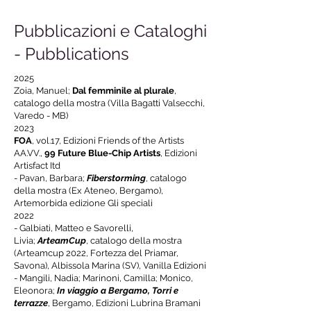
Pubblicazioni e Cataloghi
- Pubblications
2025
Zoia, Manuel;
Dal femminile al plurale
,
catalogo della mostra (Villa Bagatti Valsecchi,
Varedo - MB)
2023
FOA
, vol.17, Edizioni Friends of the Artists
AA.VV.,
99 Future Blue-Chip Artists
, Edizioni
Artisfact Itd
- Pavan, Barbara;
Fiberstorming
, catalogo
della mostra (Ex Ateneo, Bergamo),
Artemorbida edizione Gli speciali
2022
-
Galbiati, Matteo e Savorelli,
Livia;
ArteamCup
, catalogo della mostra
(Arteamcup 2022, Fortezza del Priamar,
Savona)
, Albissola Marina (SV), Vanilla Edizioni
- Mangili, Nadia; Marinoni, Camilla; Monico,
Eleonora;
In viaggio a Bergamo, Torri e
terrazze
, Bergamo, Edizioni Lubrina Bramani