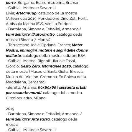
porte
, Bergamo, Edizioni Lubrina Bramani
-
Galbiati, Matteo e Savorelli,
Livia;
ArteamCup
, catalogo della mostra
(Arteamcup 2019, Fondazione Dino Z
oli, Forlì),
Albissola Marina (SV), Vanilla Edizioni
-
Bartolena, Simona e
Fettolini, Armando
I
temi dell'arte: l'Autoritratto
, catalogo della
mostra (Binario 7, Monza)
- Terracciano, Ida e Cipriano, Franco;
Mater
Nostra, immagini, materie e segni delle donne
dell'arte
, catalogo della mostra, edizioni ESA
- Galbiati, Matteo; Bignotti, Ilaria e Fasol,
Giorgio;
Gesto Zero. Istantanee 2020
, catalogo
della mostra (Museo di Santa Giulia, Brescia;
Museo del Violino, Cremona; Ex Chiesa della
Maddalena, Bergamo)
-Beretta, Arianna;
60x60x60 | sessanta artisti
per sessanta murali
, catalogo della mostra,
Circoloquadro, Milano
2019
-
Bartolena, Simona e Fettolini, Armando;
I
temi dell'arte: Arte sacra
, catalogo della
mostra
-
Galbiati, Matteo
e Savorelli,