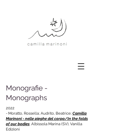
Monografie -
Monographs
2022
- Moratto, Rossella; Audrito, Beatrice;
Camilla
Marinoni - nelle pieghe del corpo/In the folds
of our bodies
; Albissola Marina (SV), Vanilla
Edizioni