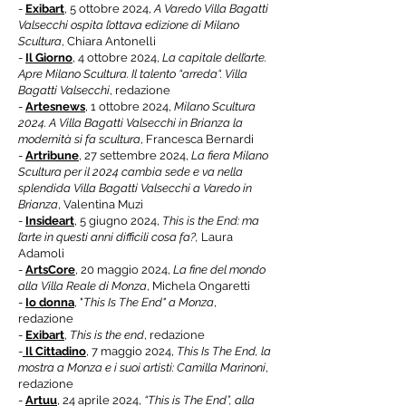
-
Exibart
, 5 ottobre 2024,
A Varedo Villa Bagatti
Valsecchi ospita l’ottava edizione di Milano
Scultura
, Chiara Antonelli
-
Il Giorno
, 4 ottobre 2024,
La capitale dell’arte.
Apre Milano Scultura. Il talento “arreda“. Villa
Bagatti Valsecchi
, redazione
-
Artesnews
, 1 ottobre 2024,
Milano Scultura
2024. A Villa Bagatti Valsecchi in Brianza la
modernità si fa scultura
, Francesca Bernardi
-
Artribune
, 27 settembre 2024,
La fiera Milano
Scultura per il 2024 cambia sede e va nella
splendida Villa Bagatti Valsecchi a Varedo in
Brianza
, Valentina Muzi
-
Insideart
, 5 giugno 2024,
This is the End: ma
l’arte in questi anni difficili cosa fa?,
Laura
Adamoli
-
ArtsCore
,
20 maggio 2024,
La fine del mondo
alla Villa Reale di Monza
, Michela Ongaretti
-
Io donna
, "
This Is The End" a Monza
,
redazione
-
Exibart
,
This is the end
, redazione
-
Il Cittadino
, 7 maggio 2024,
This Is The End, la
mostra a Monza e i suoi artisti: Camilla Marinoni
,
redazione
-
Artuu
, 24 aprile 2024,
“This is The End”, alla