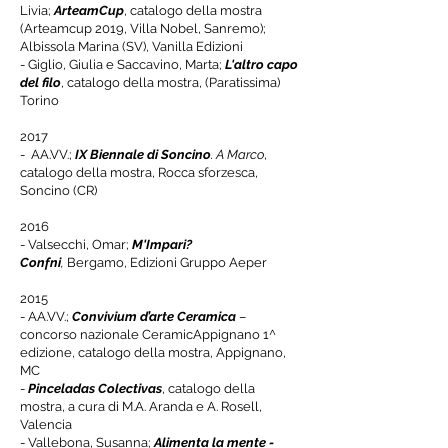
Livia;
ArteamCup
,
catalogo della mostra
(Arteamcup 2019, Villa Nobel, Sanremo);
Albissola Marina (SV),
Vanilla Edizioni
- Giglio, Giulia e Saccavino, Marta;
L'altro capo
del filo
, catalogo della mostra, (Paratissima)
Torino
2017
- AA.VV.;
IX Biennale di Soncino
. A Marco
,
catalogo della mostra, Rocca sforzesca,
Soncino (CR)
2016
- Valsecchi, Omar;
M'Impari?
Confni
,
Bergamo, Edizioni Gruppo Aeper
2015
- AA.VV.;
Convivium d’arte Ceramica
–
concorso nazionale CeramicAppignano 1^
edizione, catalogo della mostra, Appignano,
MC
-
Pinceladas Colectivas
, catalogo della
mostra, a cura di M.A. Aranda e A. Rosell,
Valencia
- Vallebona, Susanna;
Alimenta la mente -