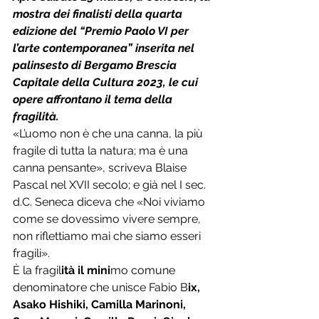
mostra dei finalisti della quarta 
edizione del “Premio Paolo VI per 
l’arte contemporanea” inserita nel 
palinsesto di Bergamo Brescia 
Capitale della Cultura 2023, le cui 
opere affrontano il tema della 
fragilità.
«L’uomo non è che una canna, la più 
fragile di tutta la natura; ma è una 
canna pensante», scriveva Blaise 
Pascal nel XVII secolo; e già nel I sec. 
d.C. Seneca diceva che «Noi viviamo 
come se dovessimo vivere sempre, 
non riflettiamo mai che siamo esseri 
fragili».
È la fragil
ità il mini
mo comune 
denominatore che unisce Fabio B
ix, 
Asako Hishiki, Camilla Marinoni, 