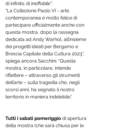
di i
nfinito,
 di i
neffabile”
.
“La Collezione Paolo VI - arte 
contemporanea è molto felice di 
partecipare ufficialmente anche con 
questa mostra, dopo la rassegna 
dedicata ad Andy Warhol, all’insieme 
dei progetti ideati per Bergamo e 
Brescia Capitale della Cultura 2023”, 
spiega ancora Sacchini. “Questa 
mostra, in particolare, intende 
riflettere – attraverso gli strumenti 
dell’arte – sulla tragedia che, negli 
scorsi anni, ha segnato il nostro 
territorio in maniera indelebile”.
Tutti i sabati pomeriggio 
di apertura 
della mostra (che sarà chiusa per le 
festività pasquali) alle ore 17.30, fino 