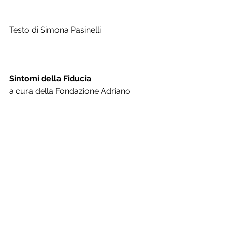
Testo di Simona Pasinelli
Sintomi della Fiducia
a cura della Fondazione Adriano 
Bernareggi
Tempietto di Santa Croce
piazza Rosate/via Arena, Bergamo
dal 25 al 29 agosto 2021
Orari di apertura: da martedì a venerdì 
dalle 15.00 alle 19.00; sabato e 
domenica dalle 10.00 alle 13.00 e 
dalle 15.00 alle 19.00