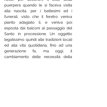
puerpera quando le si faceva visita 
alla nascita, per i battesimi ed i 
funerali, visto che il feretro veniva 
pianto adagiato lì, e veniva poi 
esposta dai balconi al passaggio del 
Santo in processione. Un oggetto 
legatissimo quindi alle tradizioni locali 
ed alla vita quotidiana, fino ad una 
generazione fa, ma oggi, il 
cambiamento delle necessità della 
vita moderna ha da prima rallentato il 
mercato per poi interrompere la 
richiesta della coperta sponsale 
longobucchese così la tradizione, nel 
paese in cui ogni casa aveva un telaio, 
ha iniziato lentamente a svanire. 
Ci aspettiamo di riaccendere quel faro 
parlando ancora di tessitura, non in 