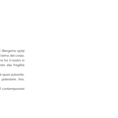
i (Bergamo 1979) 
l tema del corpo, 
tra il nostro io 
 alla fragilità 
à quasi pulsante, 
oliestere, lino, 
ofi contemporanei 