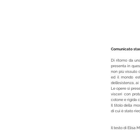
Comunicato st
Di ritorno da un
presenta in quest
non più vissuto 
ed il mondo est
dell’esistenza, ai
Le opere si prese
visceri con prot
cotone e rigida 
Il titolo della m
di cui è stato ri
Il testo di Elisa 