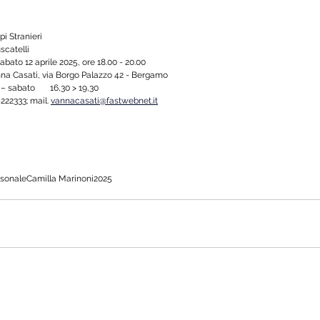
pi Stranieri
scatelli
sabato 12 aprile 2025, ore 18.00 - 20.00
na Casati, via Borgo Palazzo 42 - Bergamo
 sabato       16,30 > 19,30
-222333; mail.
vannacasati@fastwebnet.it
rsonale
Camilla Marinoni
2025