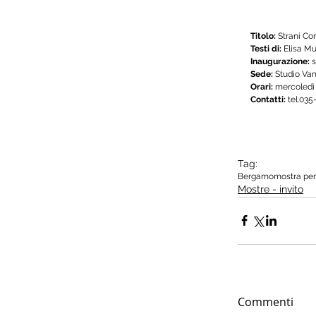
Titolo: 
Strani Cor
Testi di: 
Elisa Mu
Inaugurazione:
 
Sede: 
Studio Van
Orari: 
mercoledì –
Contatti:
 tel.035
Tag:
Bergamo
mostra pe
Mostre - invito
Commenti