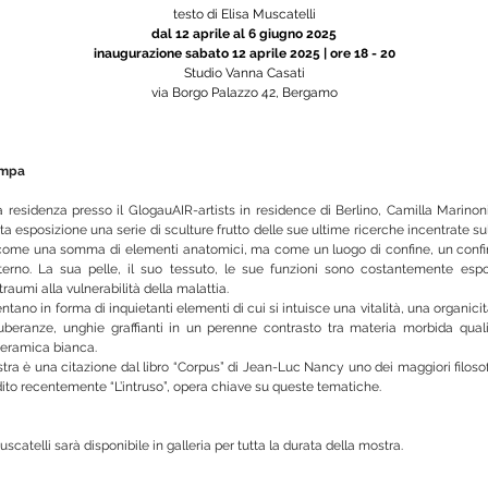
testo di Elisa Muscatelli
dal 12 aprile al 6 giugno 2025
inaugurazione sabato 12 aprile 2025 | ore 18 - 20
Studio Vanna Casati
via Borgo Palazzo 42, Bergamo
ampa
a residenza presso il GlogauAIR-artists in residence di Berlino, Camilla Marinon
a esposizione una serie di sculture frutto delle sue ultime ricerche incentrate su
come una somma di elementi anatomici, ma come un luogo di confine, un confine 
erno. La sua pelle, il suo tessuto, le sue funzioni sono costantemente esposte
 traumi alla vulnerabilità della malattia.
ntano in forma di inquietanti elementi di cui si intuisce una vitalità, una organicit
uberanze, unghie graffianti in un perenne contrasto tra materia morbida quali p
ceramica bianca.
ostra è una citazione dal libro “Corpus” di Jean-Luc Nancy uno dei maggiori filos
edito recentemente “L’intruso”, opera chiave su queste tematiche.
Muscatelli sarà disponibile in galleria per tutta la durata della mostra.